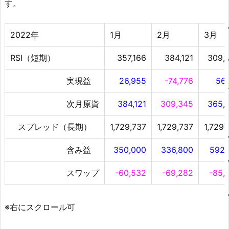
す。
2022年
1月
2月
3月
RSI（短期）
357,166
384,121
309,
実現益
26,955
-74,776
56,
次月原資
384,121
309,345
365,
スプレッド（長期）
1,729,737
1,729,737
1,729,
含み益
350,000
336,800
592,
スワップ
-60,532
-69,282
-85,
※右にスクロール可