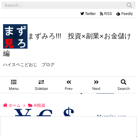
Twitter
RSS
Feedly
まずみろ!!! 投資×副業×お金儲け
編
ハイスペこどおじ ブログ
Menu
Sidebar
Prev
Next
Search
ホーム
>
AI投資