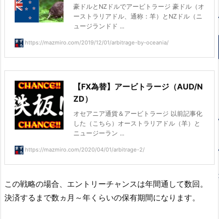
豪ドルとNZドルでアービトラージ 豪ドル（オ
ーストラリアドル、通称：羊）とNZドル（ニ
ュージランドド ...
https://mazmiro.com/2019/12/01/arbitrage-by-oceania/
【FX為替】アービトラージ（AUD/N
ZD）
オセアニア通貨＆アービトラージ 以前記事化
した（こちら）オーストラリアドル（羊）と
ニュージーラン ...
https://mazmiro.com/2020/04/01/arbitrage-2/
この戦略の場合、エントリーチャンスは年間通して数回。
決済するまで数ヵ月～年くらいの保有期間になります。