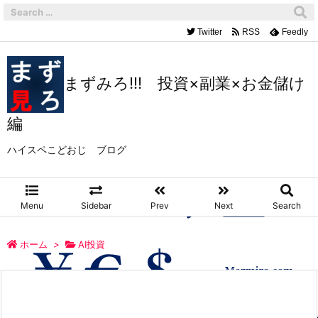
Twitter
RSS
Feedly
まずみろ!!! 投資×副業×お金儲け
編
ハイスペこどおじ ブログ
Menu
Sidebar
Prev
Next
Search
ホーム
>
AI投資