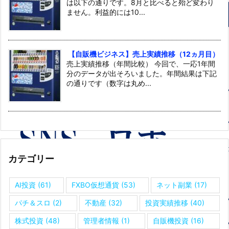
は以下の通りです。8月と比べると殆ど変わり
ません。利益的には10...
【自販機ビジネス】売上実績推移（12ヵ月目）
売上実績推移（年間比較） 今回で、一応1年間
分のデータが出そろいました。年間結果は下記
の通りです（数字は丸め...
カテゴリー
AI投資
(61)
FXBO仮想通貨
(53)
ネット副業
(17)
パチ＆スロ
(2)
不動産
(32)
投資実績推移
(40)
株式投資
(48)
管理者情報
(1)
自販機投資
(16)