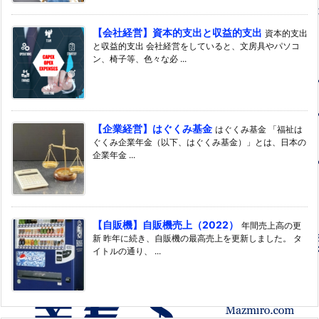
【会社経営】資本的支出と収益的支出
資本的支出
と収益的支出 会社経営をしていると、文房具やパソコ
ン、椅子等、色々な必 ...
【企業経営】はぐくみ基金
はぐくみ基金 「福祉は
ぐくみ企業年金（以下、はぐくみ基金）」とは、日本の
企業年金 ...
【自販機】自販機売上（2022）
年間売上高の更
新 昨年に続き、自販機の最高売上を更新しました。 タ
イトルの通り、 ...