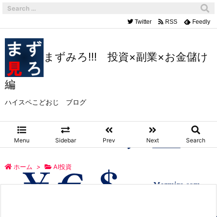
Twitter
RSS
Feedly
まずみろ!!! 投資×副業×お金儲け
編
ハイスペこどおじ ブログ
Menu
Sidebar
Prev
Next
Search
ホーム
>
AI投資