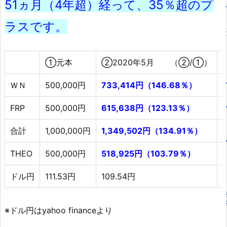
51ヵ月（4年超）経って、35％超のプ
ラスです。
①元本
②2020年5月 （②/①）
ＷＮ
500,000円
733,414円（146.68％）
FRP
500,000円
615,638円（123.13％）
合計
1,000,000円
1,349,502円（134.91％）
THEO
500,000円
518,925円（103.79％）
ドル円
111.53円
109.54円
1
※ドル円はyahoo financeより