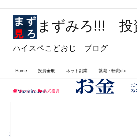
まずみろ!!! 
ハイスペこどおじ ブログ
Home
投資全般
ネット副業
就職・転職etc
ホーム
>
株式投資