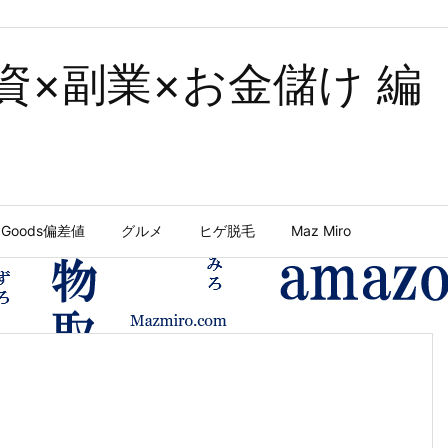
投資×副業×お金儲け 編
Goods偏差値
グルメ
ヒゲ脱毛
Maz Miro