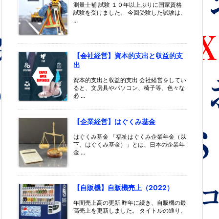
測量士補 試験 １０年以上ぶりに国家資格
試験を受けました。 今回受験した試験は、
...
【会社経営】資本的支出と収益的支
出
資本的支出と収益的支出 会社経営をしてい
ると、文房具やパソコン、椅子等、色々な
必 ...
【企業経営】はぐくみ基金
はぐくみ基金 「福祉はぐくみ企業年金（以
下、はぐくみ基金）」とは、日本の企業年
金 ...
【自販機】自販機売上（2022）
年間売上高の更新 昨年に続き、自販機の最
高売上を更新しました。 タイトルの通り、
...