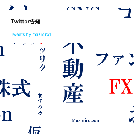
Twitter告知
Tweets by mazmiro1