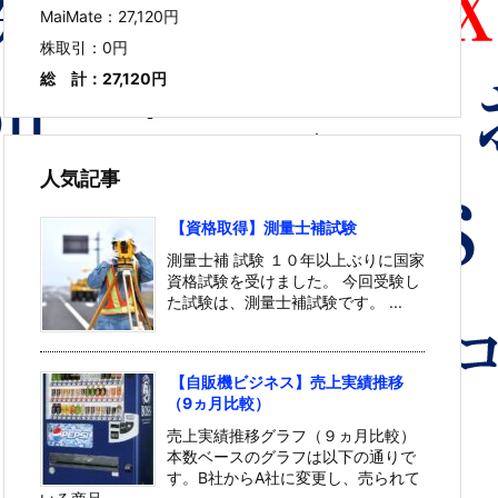
MaiMate：27,120円
株取引：0円
総 計：27,120円
人気記事
【資格取得】測量士補試験
測量士補 試験 １０年以上ぶりに国家
資格試験を受けました。 今回受験し
た試験は、測量士補試験です。 ...
【自販機ビジネス】売上実績推移
（9ヵ月比較）
売上実績推移グラフ（９ヵ月比較）
本数ベースのグラフは以下の通りで
す。B社からA社に変更し、売られて