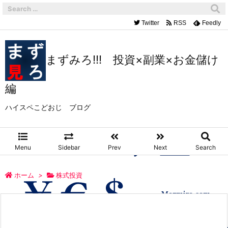
Twitter
RSS
Feedly
まずみろ!!! 投資×副業×お金儲け
編
ハイスペこどおじ ブログ
Menu
Sidebar
Prev
Next
Search
ホーム
>
株式投資