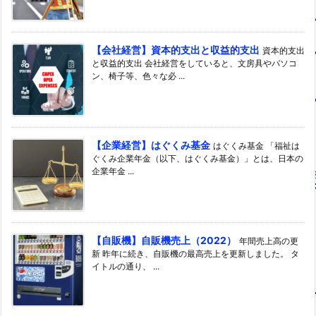
【会社経営】資本的支出と収益的支出
資本的支出
と収益的支出 会社経営をしていると、文房具やパソコ
ン、椅子等、色々な必 ...
【企業経営】はぐくみ基金
はぐくみ基金 「福祉は
ぐくみ企業年金（以下、はぐくみ基金）」とは、日本の
企業年金 ...
【自販機】自販機売上（2022）
年間売上高の更
新 昨年に続き、自販機の最高売上を更新しました。 タ
イトルの通り、 ...