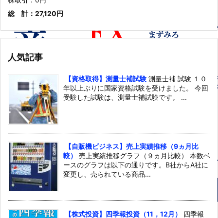
総 計：27,120円
人気記事
【資格取得】測量士補試験
測量士補 試験 １０
年以上ぶりに国家資格試験を受けました。 今回
受験した試験は、測量士補試験です。 ...
【自販機ビジネス】売上実績推移（9ヵ月比
較）
売上実績推移グラフ（９ヵ月比較） 本数ベ
ースのグラフは以下の通りです。B社からA社に
変更し、売られている商品...
【株式投資】四季報投資（11，12月）
四季報