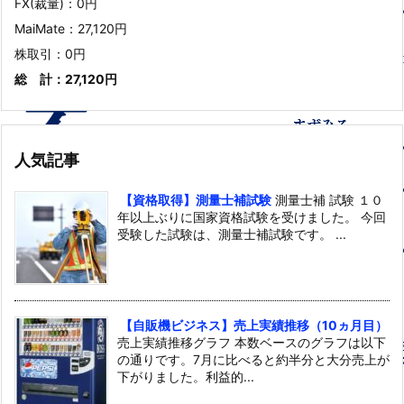
FX(裁量)：0円
MaiMate：27,120円
株取引：0円
総 計：27,120円
人気記事
【資格取得】測量士補試験
測量士補 試験 １０
年以上ぶりに国家資格試験を受けました。 今回
受験した試験は、測量士補試験です。 ...
【自販機ビジネス】売上実績推移（10ヵ月目）
売上実績推移グラフ 本数ベースのグラフは以下
の通りです。7月に比べると約半分と大分売上が
下がりました。利益的...