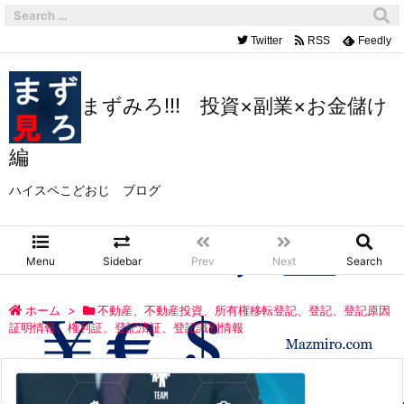
Twitter
RSS
Feedly
まずみろ!!! 投資×副業×お金儲け
編
ハイスペこどおじ ブログ
Menu
Sidebar
Prev
Next
Search
ホーム
>
不動産、不動産投資、所有権移転登記、登記、登記原因
証明情報、権利証、登記済証、登記識別情報