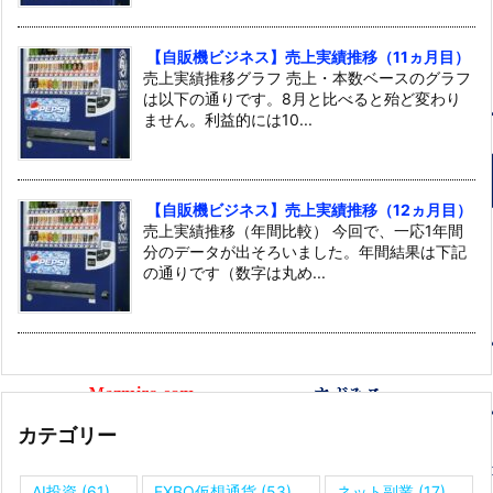
【自販機ビジネス】売上実績推移（11ヵ月目）
売上実績推移グラフ 売上・本数ベースのグラフ
は以下の通りです。8月と比べると殆ど変わり
ません。利益的には10...
【自販機ビジネス】売上実績推移（12ヵ月目）
売上実績推移（年間比較） 今回で、一応1年間
分のデータが出そろいました。年間結果は下記
の通りです（数字は丸め...
カテゴリー
AI投資
(61)
FXBO仮想通貨
(53)
ネット副業
(17)