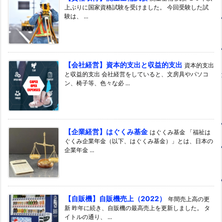
上ぶりに国家資格試験を受けました。 今回受験した試
験は、 ...
【会社経営】資本的支出と収益的支出
資本的支出
と収益的支出 会社経営をしていると、文房具やパソコ
ン、椅子等、色々な必 ...
【企業経営】はぐくみ基金
はぐくみ基金 「福祉は
ぐくみ企業年金（以下、はぐくみ基金）」とは、日本の
企業年金 ...
【自販機】自販機売上（2022）
年間売上高の更
新 昨年に続き、自販機の最高売上を更新しました。 タ
イトルの通り、 ...